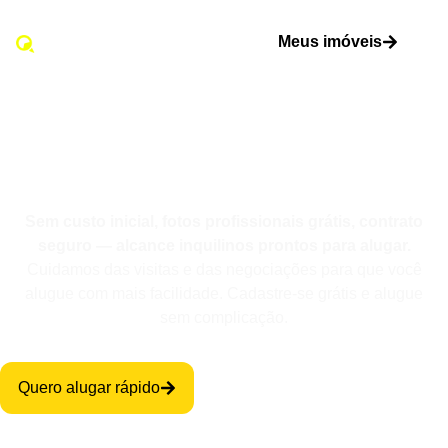
Meus imóveis
Alugue seu ponto
comercial rápido
Sem custo inicial, fotos profissionais grátis, contrato
seguro — alcance inquilinos prontos para alugar.
Cuidamos das visitas e das negociações para que você
alugue com mais facilidade. Cadastre-se grátis e alugue
sem complicação.
Quero alugar rápido