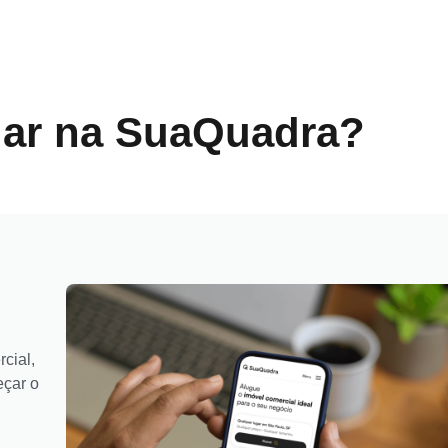
gar na SuaQuadra?
cial,
eçar o