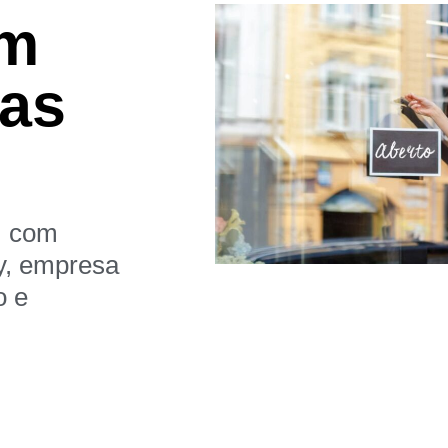
om
nas
 com
y, empresa
o e