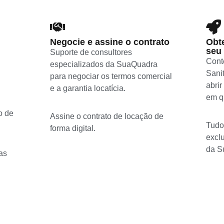
Negocie e assine o contrato
Obte
seu
Suporte de consultores
Cont
especializados da SuaQuadra
Sanit
para negociar os termos comercial
abrir
e a garantia locatícia.
em q
o de
Assine o contrato de locação de
Tudo
forma digital.
excl
da S
as