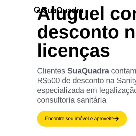
Aluguel c
desconto 
licenças
Clientes
SuaQuadra
contam
R$500 de desconto na Sanit
especializada em legalizaçã
consultoria sanitária
Encontre seu imóvel e aproveite