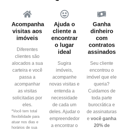
Acompanha
Ajuda o
Ganha
visitas aos
cliente a
dinheiro
imóveis
encontrar
com
o lugar
contratos
Diferentes
ideal
assinados
clientes são
alocados a sua
Sugira
Seu cliente
carteira e você
imóveis,
encontrou o
passa a
acompanhe
imóvel que ele
acompanhar
novas visitas e
queria?
as visitas
entenda a
Cuidamos de
solicitadas por
necessidade
toda parte
eles.
de cada um
burocrática e
*Você tem total
deles. Ajudar o
de assinaturas
flexibilidade para
empreendedor
e
você ganha
atuar nos dias e
a encontrar o
20% de
horários de sua