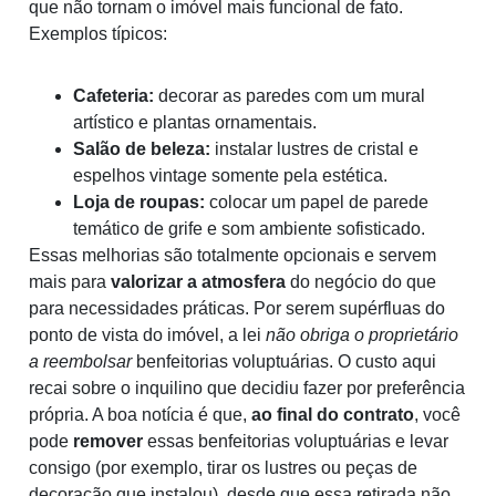
que não tornam o imóvel mais funcional de fato.
Exemplos típicos:
Cafeteria:
decorar as paredes com um mural
artístico e plantas ornamentais.
Salão de beleza:
instalar lustres de cristal e
espelhos vintage somente pela estética.
Loja de roupas:
colocar um papel de parede
temático de grife e som ambiente sofisticado.
Essas melhorias são totalmente opcionais e servem
mais para
valorizar a atmosfera
do negócio do que
para necessidades práticas. Por serem supérfluas do
ponto de vista do imóvel, a lei
não obriga o proprietário
a reembolsar
benfeitorias voluptuárias. O custo aqui
recai sobre o inquilino que decidiu fazer por preferência
própria. A boa notícia é que,
ao final do contrato
, você
pode
remover
essas benfeitorias voluptuárias e levar
consigo (por exemplo, tirar os lustres ou peças de
decoração que instalou), desde que essa retirada não