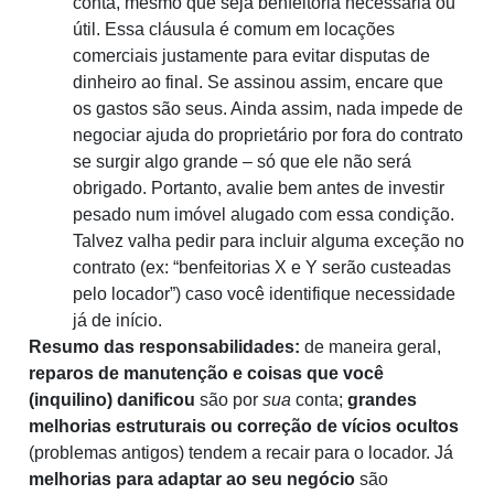
conta, mesmo que seja benfeitoria necessária ou
útil. Essa cláusula é comum em locações
comerciais justamente para evitar disputas de
dinheiro ao final. Se assinou assim, encare que
os gastos são seus. Ainda assim, nada impede de
negociar ajuda do proprietário por fora do contrato
se surgir algo grande – só que ele não será
obrigado. Portanto, avalie bem antes de investir
pesado num imóvel alugado com essa condição.
Talvez valha pedir para incluir alguma exceção no
contrato (ex: “benfeitorias X e Y serão custeadas
pelo locador”) caso você identifique necessidade
já de início.
Resumo das responsabilidades:
de maneira geral,
reparos de manutenção e coisas que você
(inquilino) danificou
são por
sua
conta;
grandes
melhorias estruturais ou correção de vícios ocultos
(problemas antigos) tendem a recair para o locador. Já
melhorias para adaptar ao seu negócio
são