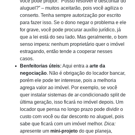
você pode propor: “Posso resolver e descontar do
aluguel?” – muitos aceitarão, pois você agiliza o
conserto. Tenha sempre autorização por escrito
para fazer isso. Se o dono negar o problema e ele
for grave, você pode procurar auxílio jurídico, já
que a lei está do seu lado. Mas geralmente, o bom
senso impera: nenhum proprietário quer o imóvel
estragando, então tende a cooperar nesses
casos.
Benfeitorias úteis:
Aqui entra a
arte da
negociação
. Não é obrigação do locador bancar,
porém ele pode ter interesse, pois a melhoria
agrega valor ao imóvel. Por exemplo, se você
quer instalar sistemas de ar-condicionado split de
última geração, isso ficará no imóvel depois. Um
locador que pensa no longo prazo pode dividir o
custo com você ou dar desconto no aluguel, pois
sabe que ficará com um imóvel melhor.
Dica:
apresente um
mini-projeto
do que planeja,